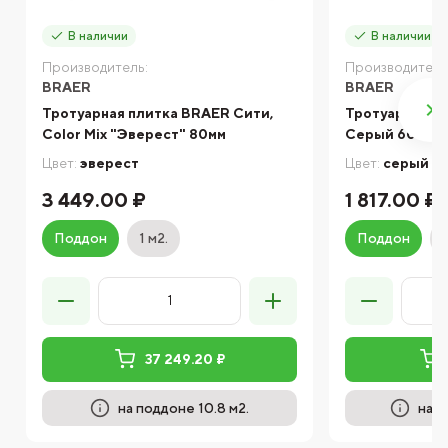
В наличии
В наличии
Производитель:
Производитель
BRAER
BRAER
Тротуарная плитка BRAER Сити,
Тротуарная п
Color Mix "Эверест" 80мм
Серый 60мм
Цвет:
эверест
Цвет:
серый
3 449.00 ₽
1 817.00 ₽
Поддон
1 м2.
Поддон
37 249.20 ₽
на поддоне 10.8 м2.
на п