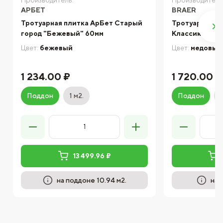
АРБЕТ
BRAER
Тротуарная плитка АрБет Старый
Тротуарная п
город "Бежевый" 60мм
Классико кру
Цвет:
бежевый
Цвет:
медовый
1 234.00 ₽
1 720.00 ₽
Поддон
1 м2.
Поддон
13 499.96 ₽
на поддоне 10.94 м2.
на 