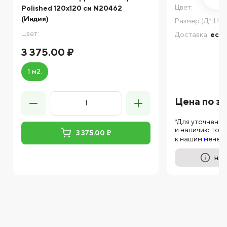
Цвет:
Polished 120x120 см N20462
(Индия)
Размер (Д*Ш*В)
Цвет:
Доставка:
есть
3 375.00 ₽
1 м2.
Цена по з
*Для уточнени
и наличию тов
3 375.00 ₽
к нашим
менед
на 