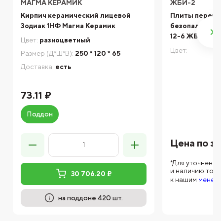
МАГМА КЕРАМИК
ЖБИ-2
Кирпич керамический лицевой
Плиты перек
Зодиак 1НФ Магма Керамик
безопалубочны
12-6 ЖБИ-2
Цвет:
разноцветный
Цвет:
Размер (Д*Ш*В):
250 * 120 * 65
Доставка:
есть
73.11 ₽
Поддон
Цена по з
*Для уточнени
и наличию тов
30 706.20 ₽
к нашим
менед
на поддоне 420 шт.