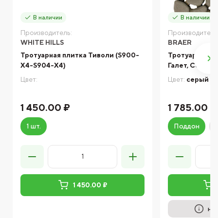
В наличии
В наличии
Производитель:
Производитель
WHITE HILLS
BRAER
Тротуарная плитка Тиволи (S900-
Тротуарная п
Х4-S904-Х4)
Галет, Серый 
Цвет:
Цвет:
серый
1 450.00 ₽
1 785.00 ₽
1 шт.
Поддон
1 450.00 ₽
на