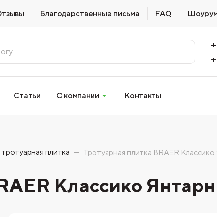
Отзывы
Благодарственные письма
FAQ
Шоуру
+
+
Статьи
О компании
Контакты
 тротуарная плитка
Тротуарная плитка BRAER Классико
BRAER Классико Янтар