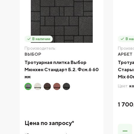
В наличии
В на
Производитель:
Произво
ВЫБОР
АРБЕТ
Тротуарная плитка Выбор
Тротуа
Мюнхен Стандарт Б.2. Фсм.6 60
Старый
мм
Mix 60
Цвет:
к
1 700
Цена по запросу*