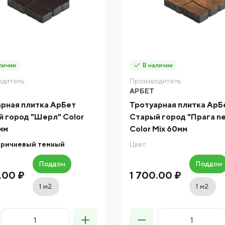
личии
В наличии
дитель:
Производитель:
АРБЕТ
рная плитка АрБет
Тротуарная плитка АрБ
 город "Шерл" Color
Старый город "Прага n
мм
Color Mix 60мм
оричневый темный
Цвет:
Поддон
Поддон
.00 ₽
1 700.00 ₽
1 м2.
1 м2.