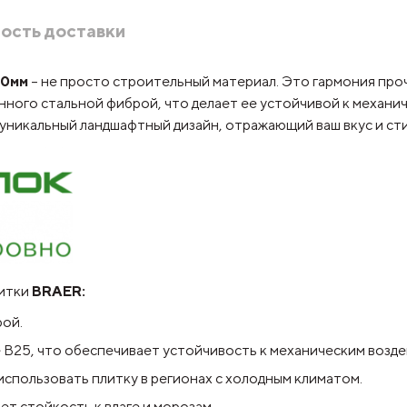
ость доставки
60мм
– не просто строительный материал. Это гармония проч
ного стальной фиброй, что делает ее устойчивой к механиче
уникальный ландшафтный дизайн, отражающий ваш вкус и сти
итки
BRAER:
ой.
 В25, что обеспечивает устойчивость к механическим возде
спользовать плитку в регионах с холодным климатом.
т стойкость к влаге и морозам.