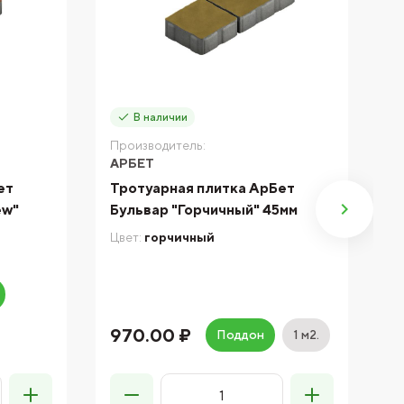
В наличии
Производитель:
П
АРБЕТ
B
ет
Тротуарная плитка АрБет
Т
ew"
Бульвар "Горчичный" 45мм
П
Цвет:
горчичный
Цв
2
970.00 ₽
Поддон
1 м2.