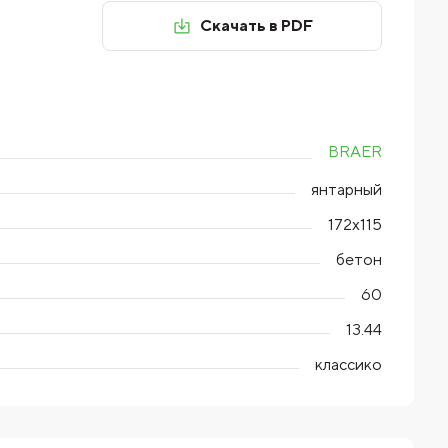
Скачать в PDF
BRAER
янтарный
172х115
бетон
60
13.44
классико