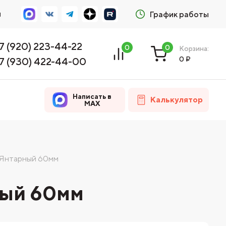
м
График работы
7 (920) 223-44-22
0
0
Корзина:
0
₽
7 (930) 422-44-00
Написать в
Калькулятор
MAX
 Янтарный 60мм
ный 60мм