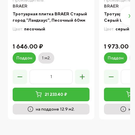
BRAER
BRAER
Тротуарная плитка BRAER Старый
Тротуарная п
город "Ландхаус", Песочный 60мм
Серый 80мм
Цвет:
песочный
Цвет:
серый
1 646.00 ₽
1 973.00 ₽
Поддон
1 м2.
Поддон
21 233.40 ₽
на поддоне 12.9 м2.
на