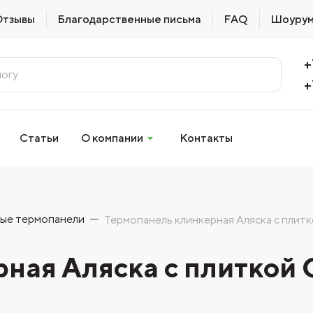
Отзывы
Благодарственные письма
FAQ
Шоуру
+
+
Статьи
О компании
Контакты
ые термопанели
Термопанель клинкерная Аляска с плиткой
ая Аляска с плиткой Ce