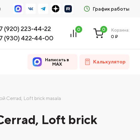
м
График работы
7 (920) 223-44-22
0
0
Корзина:
0
₽
7 (930) 422-44-00
Написать в
Калькулятор
MAX
 Cerrad, Loft brick masala
rrad, Loft brick