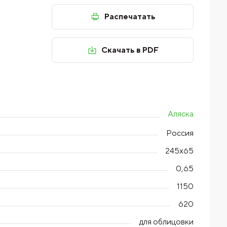
Распечатать
Скачать в PDF
Аляска
Россия
245x65
0,65
1150
620
для облицовки