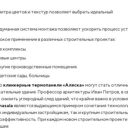
итра цветов и текстур позволяет выбрать идеальный
думанная система монтажа позволяют ускорить процесс уста
окое применение в различных строительных проектах:
е комплексы.
овые центры.
ругие производственные помещения.
етские сады, больницы.
то
клинкерные термопанели «Аляска»
могут стать отличн
ательные здания. Профессор архитектуры Иван Петров, в с
низить углеродный след зданий, что крайне важно в услови
masala
являются выдающимся примером сочетания технологи
 индивидуальным застройщикам, так и крупным строительны
ергоэффективность. При каждом новом строительном проект
ущее.