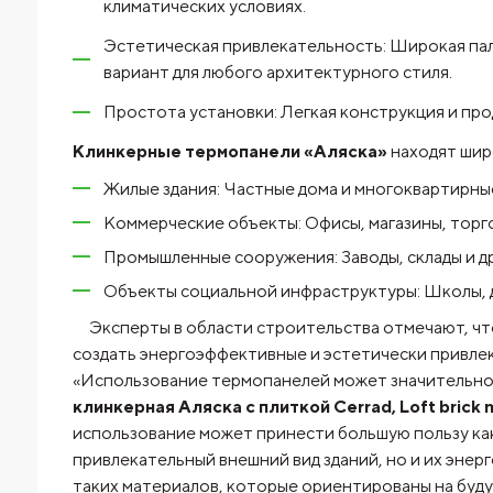
климатических условиях.
Эстетическая привлекательность: Широкая пал
вариант для любого архитектурного стиля.
Простота установки: Легкая конструкция и про
Клинкерные термопанели «Аляска»
находят шир
Жилые здания: Частные дома и многоквартирны
Коммерческие объекты: Офисы, магазины, торг
Промышленные сооружения: Заводы, склады и д
Объекты социальной инфраструктуры: Школы, д
Эксперты в области строительства отмечают, ч
создать энергоэффективные и эстетически привлек
«Использование термопанелей может значительно с
клинкерная Аляска с плиткой Cerrad, Loft brick 
использование может принести большую пользу как
привлекательный внешний вид зданий, но и их эн
таких материалов, которые ориентированы на буд