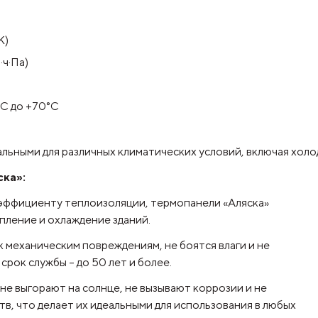
К)
ч·Па)
°C до +70°C
льными для различных климатических условий, включая хол
ка»:
эффициенту теплоизоляции, термопанели «Аляска»
пление и охлаждение зданий.
 механическим повреждениям, не боятся влаги и не
рок службы – до 50 лет и более.
не выгорают на солнце, не вызывают коррозии и не
в, что делает их идеальными для использования в любых