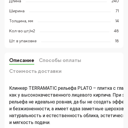
Длина
240
Ширина
71
Толщина, мм
14
Кол-во шт/м2
48
Шт. в упаковке
18
Описание
Способы оплаты
Стоимость доставки
Клинкер TERRAMATIC рельефа PLATO – плитка с глад
как у высококачественного лицевого кирпича. При эт
рельефа не идеально ровная, да бы не создать эффек
и безжизненности, а имеет едва заметные шерохова
натуральность и естественность облика, эстетическ
и мягкость подачи.