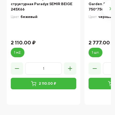
структурная Paradyz SEMIR BEIGE
Garden Л пла
245X66
750*750*80 м
Цвет:
бежевый
Цвет:
черный
2 110.00 ₽
2 777.00 ₽
1 м2.
1 шт.
2 110.00 ₽