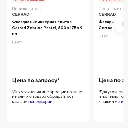
Производитель:
Производитель
CERRAD
CERRAD
Фасадная клинкерная плитка
Фасадная кли
Cerrad Zebrina Pastel, 600 x 175 x 9
Cerrad Foggia G
мм
Цвет:
Цвет:
Цена по запросу*
Цена по з
*Для уточнения информации по цене
*Для уточнени
и наличию товара обращайтесь
и наличию тов
к нашим
менеджерам
к нашим
менед