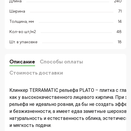
Длина
240
Ширина
71
Толщина, мм
14
Кол-во шт/м2
48
Шт. в упаковке
18
Описание
Способы оплаты
Стоимость доставки
Клинкер TERRAMATIC рельефа PLATO – плитка с глад
как у высококачественного лицевого кирпича. При эт
рельефа не идеально ровная, да бы не создать эффек
и безжизненности, а имеет едва заметные шерохова
натуральность и естественность облика, эстетическ
и мягкость подачи.