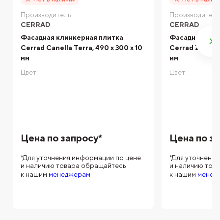
Производитель:
Производитель
CERRAD
CERRAD
Фасадная клинкерная плитка
Фасадная кли
Cerrad Canella Terra, 490 x 300 x 10
Cerrad Zebrina
мм
мм
Цвет:
Цвет:
Цена по запросу*
Цена по з
*Для уточнения информации по цене
*Для уточнени
и наличию товара обращайтесь
и наличию тов
к нашим
менеджерам
к нашим
менед