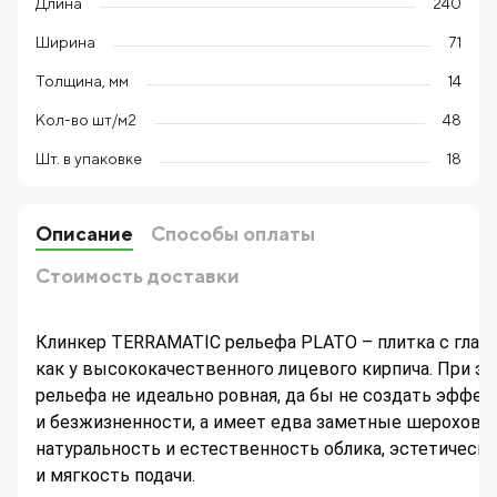
Длина
240
Ширина
71
Толщина, мм
14
Кол-во шт/м2
48
Шт. в упаковке
18
Описание
Способы оплаты
Стоимость доставки
Клинкер TERRAMATIC рельефа PLATO – плитка с глад
как у высококачественного лицевого кирпича. При эт
рельефа не идеально ровная, да бы не создать эффек
и безжизненности, а имеет едва заметные шерохова
натуральность и естественность облика, эстетическ
и мягкость подачи.