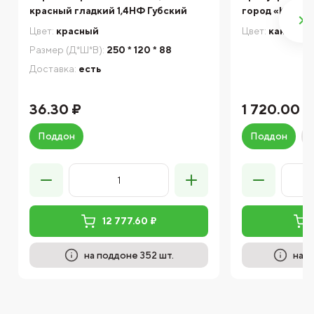
красный гладкий 1,4НФ Губский
город «Каньон
Цвет:
красный
Цвет:
каньон
Размер (Д*Ш*В):
250 * 120 * 88
Доставка:
есть
36.30 ₽
1 720.00 ₽
Поддон
Поддон
12 777.60 ₽
на поддоне 352 шт.
на п