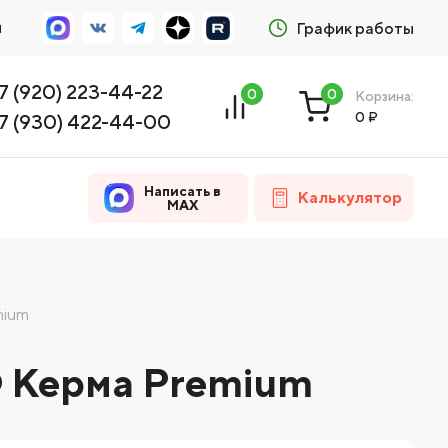
м
График работы
7 (920) 223-44-22
0
0
Корзина:
0
₽
7 (930) 422-44-00
Написать в
Калькулятор
MAX
mium
Ф Керма Premium