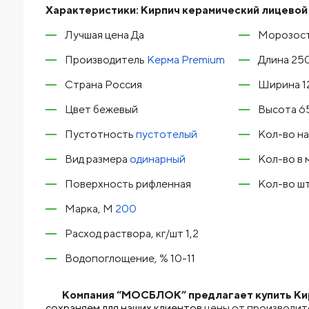
Характеристики:
Кирпич керамический лицевой
Лучшая цена Да
Морозост
Производитель
Керма Premium
Длина 25
Страна Россия
Ширина 1
Цвет бежевый
Высота 6
Пустотность
пустотелый
Кол-во на
Вид размера
одинарный
Кол-во в 
Поверхность рифленная
Кол-во шт
Марка, М
200
Расход раствора, кг/шт 1,2
Водопоглощение, % 10-11
Компания “МОСБЛОК” предлагает купить Кир
сохраняем для наших клиентов
цены от производит