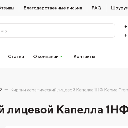
Отзывы
Благодарственные письма
FAQ
Шоуру
+
+
Статьи
О компании
Контакты
й
Кирпич керамический лицевой Капелла 1НФ Керма Pre
й лицевой Капелла 1Н