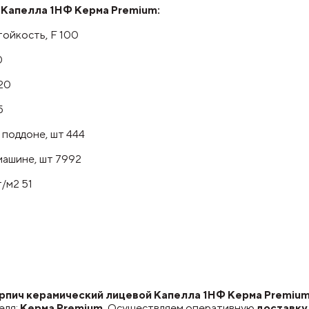
 Капелла 1НФ Керма Premium:
ойкость, F 100
0
20
5
 поддоне, шт 444
машине, шт 7992
/м2 51
пич керамический лицевой Капелла 1НФ Керма Premium п
еля:
Керма Premium.
Осуществляем оперативную
доставку