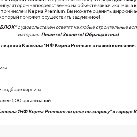
нипулятором непосредственно на объекте заказчика. Наша
к
 том числе и
Керма Premium
. Вы можете оценить широкий 
, который поможет осуществить задуманное!
СБЛОК”
с удовольствием ответят на любые строительные во
материал.
Пишите! Звоните! Обращайтесь!
 лицевой Капелла 1НФ Керма Premium
в нашей компании:
чика
и подборе кирпича
более 500 организаций
апелла 1НФ Керма Premium по цене по запросу* в город