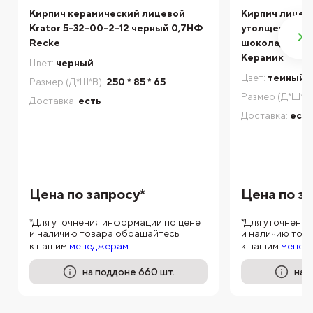
Кирпич керамический лицевой
Кирпич лицев
Krator 5-32-00-2-12 черный 0,7НФ
утолщенной ст
Recke
шоколад ручн
Керамик
Цвет:
черный
Цвет:
темный 
Размер (Д*Ш*В):
250 * 85 * 65
Размер (Д*Ш*В)
Доставка:
есть
Доставка:
есть
Цена по запросу*
Цена по з
*Для уточнения информации по цене
*Для уточнени
и наличию товара обращайтесь
и наличию тов
к нашим
менеджерам
к нашим
менед
на поддоне 660 шт.
на 