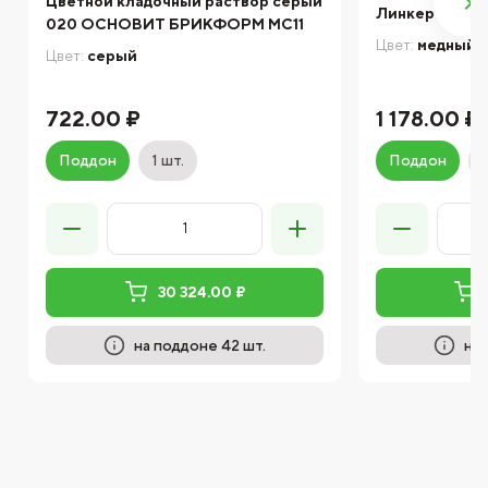
Цветной кладочный раствор серый
Линкер Станда
020 ОСНОВИТ БРИКФОРМ MC11
Цвет:
медный
Цвет:
серый
722.00 ₽
1 178.00 ₽
Поддон
1 шт.
Поддон
30 324.00 ₽
на поддоне 42 шт.
на 