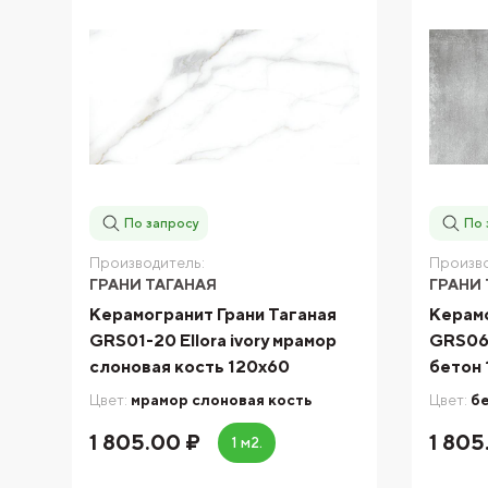
По запросу
По 
Производитель:
Произво
ГРАНИ ТАГАНАЯ
ГРАНИ 
Керамогранит Грани Таганая
Керамо
GRS01-20 Ellora ivory мрамор
GRS06-
слоновая кость 120х60
бетон 
Цвет:
мрамор слоновая кость
Цвет:
б
1 805.00 ₽
1 805
1 м2.