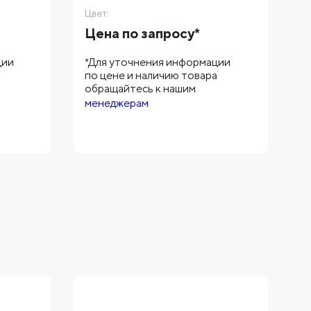
Цвет:
Цв
Цена по запросу*
Ц
ции
*Для уточнения информации
*
а
по цене и наличию товара
п
обращайтесь к нашим
о
менеджерам
м