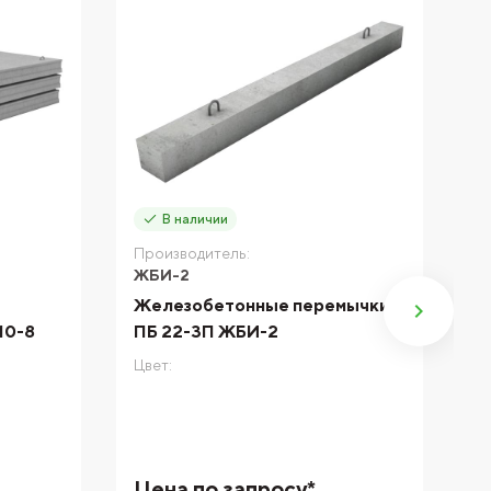
В наличии
Производитель:
П
ЖБИ-2
R
Железобетонные перемычки 2
К
10-8
ПБ 22-3П ЖБИ-2
M
Цвет:
Цв
2
Цена по запросу*