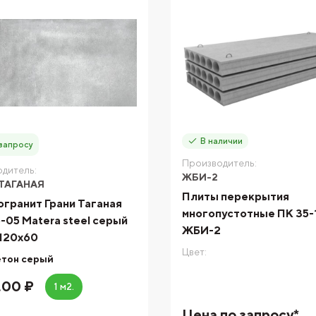
В наличии
запросу
Производитель:
дитель:
ЖБИ-2
ТАГАНАЯ
Плиты перекрытия
гранит Грани Таганая
многопустотные ПК 35-
05 Matera steel серый
ЖБИ-2
120х60
Цвет:
етон серый
.00 ₽
1 м2.
Цена по запросу*