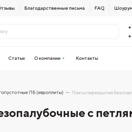
Отзывы
Благодарственные письма
FAQ
Шоуру
+
+
Статьи
О компании
Контакты
гопустотные ПБ (европлиты)
Плиты перекрытия безопал
зопалубочные с петлям