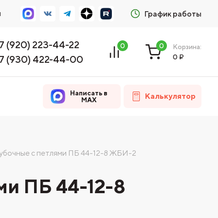
м
График работы
7 (920) 223-44-22
0
0
Корзина:
0
₽
7 (930) 422-44-00
Написать в
Калькулятор
MAX
убочные с петлями ПБ 44-12-8 ЖБИ-2
и ПБ 44-12-8