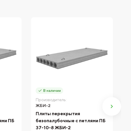
В наличии
Производитель:
П
ЖБИ-2
Ж
Плиты перекрытия
П
ями ПБ
безопалубочные с петлями ПБ
б
37-10-8 ЖБИ-2
5