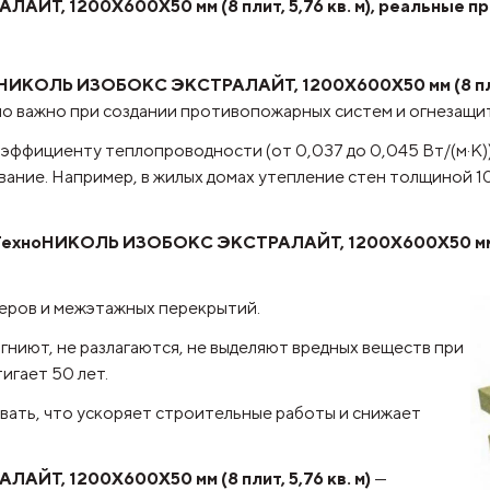
Т, 1200Х600Х50 мм (8 плит, 5,76 кв. м), реальные п
НИКОЛЬ ИЗОБОКС ЭКСТРАЛАЙТ, 1200Х600Х50 мм (8 плит,
но важно при создании противопожарных систем и огнезащи
оэффициенту теплопроводности (от 0,037 до 0,045 Вт/(м·К)
вание. Например, в жилых домах утепление стен толщиной 1
ТехноНИКОЛЬ ИЗОБОКС ЭКСТРАЛАЙТ, 1200Х600Х50 мм (8 
ьеров и межэтажных перекрытий.
гниют, не разлагаются, не выделяют вредных веществ при
игает 50 лет.
ывать, что ускоряет строительные работы и снижает
ЙТ, 1200Х600Х50 мм (8 плит, 5,76 кв. м)
—