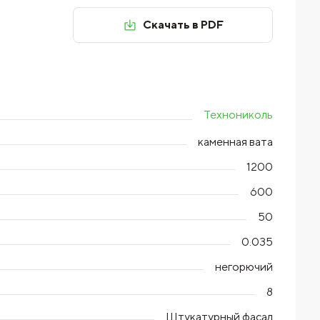
Скачать в PDF
Технониколь
каменная вата
1200
600
50
0.035
негорючий
8
Штукатурный фасад