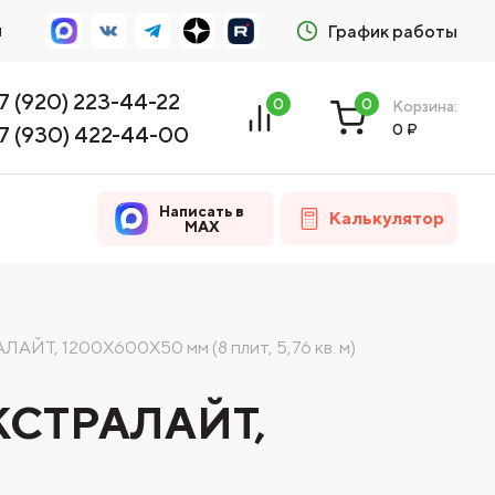
м
График работы
7 (920) 223-44-22
0
0
Корзина:
0
₽
7 (930) 422-44-00
Написать в
Калькулятор
MAX
Т, 1200Х600Х50 мм (8 плит, 5,76 кв. м)
КСТРАЛАЙТ,