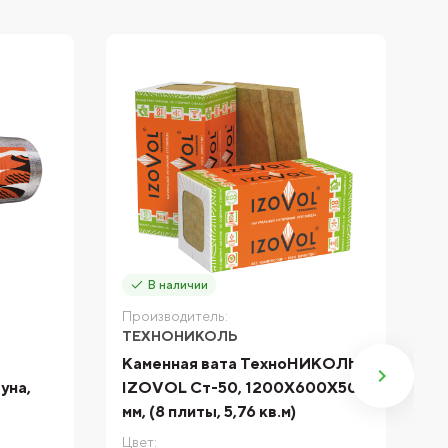
В наличии
Производитель:
П
ТЕХНОНИКОЛЬ
Т
Каменная вата ТехноНИКОЛЬ
М
уна,
IZOVOL Ст-50, 1200Х600Х50
Т
мм, (8 плиты, 5,76 кв.м)
4
Цвет:
Цв