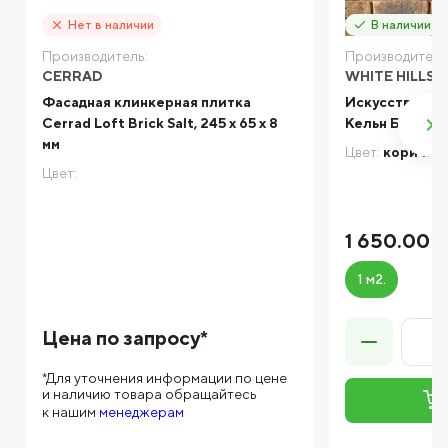
Нет в наличии
В наличии
Производитель:
Производитель
CERRAD
WHITE HILLS
Фасадная клинкерная плитка
Искусственный
Cerrad Loft Brick Salt, 245 x 65 x 8
Кельн Брик 3
мм
Цвет:
коричне
Цвет:
1 650.00 
1 м2.
Цена по запросу*
*Для уточнения информации по цене
и наличию товара обращайтесь
к нашим
менеджерам