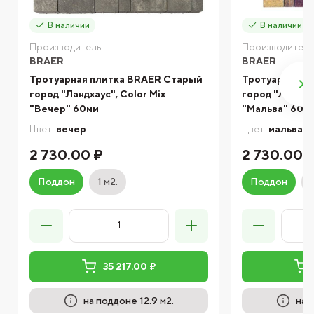
В наличии
В наличии
Производитель:
Производитель
BRAER
BRAER
Тротуарная плитка BRAER Старый
Тротуарная п
город "Ландхаус", Color Mix
город "Ландхау
"Вечер" 60мм
"Мальва" 60м
Цвет:
вечер
Цвет:
мальва
2 730.00 ₽
2 730.00 
Поддон
1 м2.
Поддон
35 217.00 ₽
на поддоне 12.9 м2.
на 