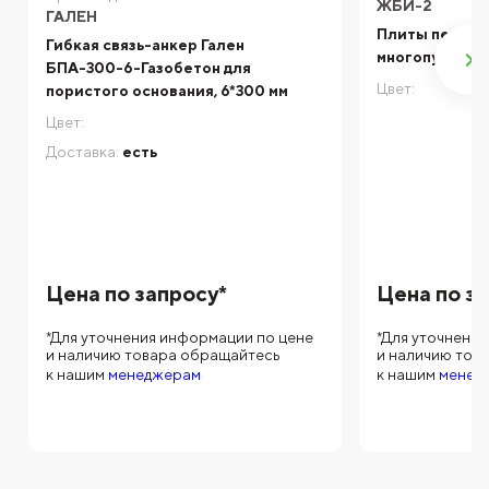
ЖБИ-2
ГАЛЕН
Плиты перек
Гибкая связь-анкер Гален
многопустотн
БПА-300-6-Газобетон для
Цвет:
пористого основания, 6*300 мм
Цвет:
Доставка:
есть
Цена по запросу*
Цена по з
*Для уточнения информации по цене
*Для уточнени
и наличию товара обращайтесь
и наличию тов
к нашим
менеджерам
к нашим
менед