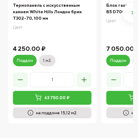
Термопанель с искусственным
Блок газобет
камнем White Hills Лондон брик
B5 D700 Istku
T302-70, 100 мм
Цвет:
Цвет:
4 250.00 ₽
7 050.00 
Поддон
1 м2.
Поддон
63 750.00 ₽
на поддоне 15,12 м2.
на 