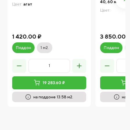
40, 60 мм
Цвет:
агат
Цвет:
1 420.00 ₽
3 850.00 
Поддон
1 м2.
Поддон
19 283.60 ₽
на поддоне 13.58 м2.
на п