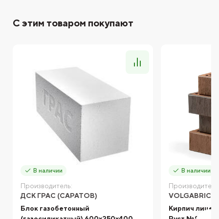
С этим товаром покупают
В наличии
В наличии
Производитель:
Производитель
ДСК ГРАС (САРАТОВ)
VOLGABRICK
Блок газобетонный
Кирпич лицев
(газосиликатный) 600x250x400
Руст №82 вер