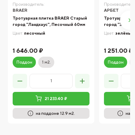
Производитель:
Производитель
BRAER
АРБЕТ
Тротуарная плитка BRAER Старый
Тротуарная п
город "Ландхаус", Песочный 60мм
город "Зелен
Цвет:
песочный
Цвет:
зелёный
1 646.00 ₽
1 251.00 ₽
Поддон
1 м2.
Поддон
21 233.40 ₽
на поддоне 12.9 м2.
на п