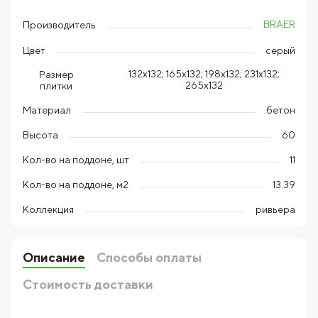
BRAER
Производитель
Цвет
серый
132х132; 165х132; 198х132; 231х132;
Размер
265x132
плитки
Материал
бетон
Высота
60
Кол-во на поддоне, шт
11
Кол-во на поддоне, м2
13.39
Коллекция
ривьера
Описание
Способы оплаты
Стоимость доставки