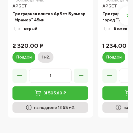
АРБЕТ
АРБЕТ
Тротуарная плитка АрБет Бульвар
Тротуарная п
"Мрамор" 45мм
город "Темно
Цвет:
серый
Цвет:
бежевы
2 320.00 ₽
1 234.00 ₽
Поддон
1 м2.
Поддон
31 505.60 ₽
на поддоне 13.58 м2.
на п