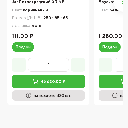
Jar Петроградский 0.7 NF
Брусчатка «Бе
Цвет:
коричневый
Цвет:
белый
Размер (Д*Ш*В):
250 * 85 * 65
Доставка:
есть
111.00 ₽
1 280.00 ₽
Поддон
Поддон
46 620.00 ₽
на поддоне 420 шт.
на п