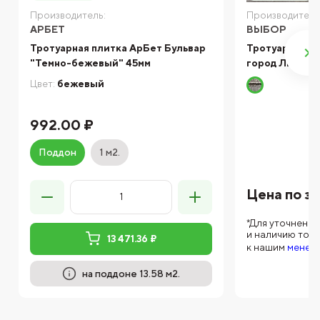
Производитель:
Производитель
АРБЕТ
ВЫБОР
Тротуарная плитка АрБет Бульвар
Тротуарная п
"Темно-бежевый" 45мм
город Листопа
Цвет:
бежевый
992.00 ₽
Поддон
1 м2.
Цена по з
*Для уточнени
и наличию тов
13 471.36 ₽
к нашим
менед
на поддоне 13.58 м2.