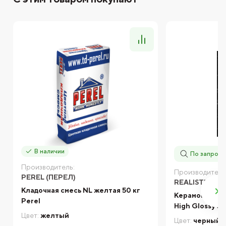
В наличии
По запросу
Производитель:
Производитель
PEREL (ПЕРЕЛ)
REALISTIK
Кладочная смесь NL желтая 50 кг
Керамогранит R
Perel
High Glossy 6
Цвет:
желтый
Цвет:
черный,