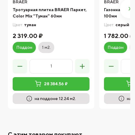
BRAER
BRAER
Тротуарная плитка BRAER Паркет,
Газонная реш
Color Mix "Туман" 60мм
100мм
Цвет:
туман
Цвет:
серый
2 319.00 ₽
1 782.00 ₽
Поддон
1 м2.
Поддон
28 384.56 ₽
на поддоне 12.24 м2.
на 
С этим товаром покупают