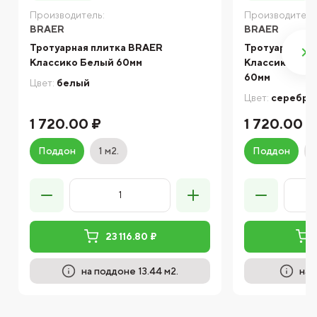
Производитель:
Производитель
BRAER
BRAER
Тротуарная плитка BRAER
Тротуарная п
Классико Белый 60мм
Классико кру
60мм
Цвет:
белый
Цвет:
серебри
1 720.00 ₽
1 720.00 ₽
Поддон
1 м2.
Поддон
23 116.80 ₽
на поддоне 13.44 м2.
на 