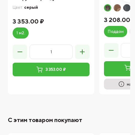
Цвет:
серый
3 208.00 
3 353.00 ₽
Поддон
1 м2.
3 353.00 ₽
на 
С этим товаром покупают