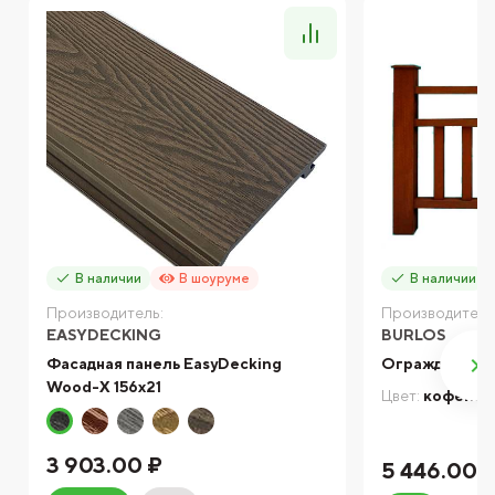
В наличии
В шоуруме
В наличии
Производитель:
Производитель
EASYDECKING
BURLOS
Фасадная панель EasyDecking
Ограждение и
Wood-X 156х21
Цвет:
кофейн
3 903.00 ₽
5 446.00 