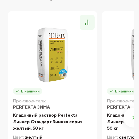
В наличии
В наличии
Производитель:
Производитель
PERFEKTA ЗИМА
PERFEKTA
Кладочный раствор Perfekta
Кладочный ра
Линкер Стандарт Зимняя серия
Линкер Станд
желтый, 50 кг
50 кг
Цвет:
желтый
Цвет:
светло-