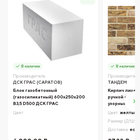
В наличии
В наличии
Производитель:
Производитель
ДСК ГРАС (САРАТОВ)
ТАНДЕМ
Блок газобетонный
Кирпич лицев
(газосиликатный) 600x250x200
ручной формо
B3,5 D500 ДСК ГРАС
узорный, 215*1
Цвет:
Цвет:
желтый
Размер (Д*Ш*В)
Доставка:
есть