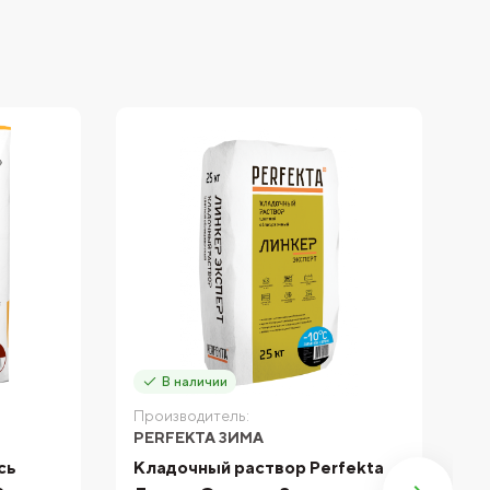
В наличии
Производитель:
П
PERFEKTA ЗИМА
P
сь
Кладочный раствор Perfekta
К