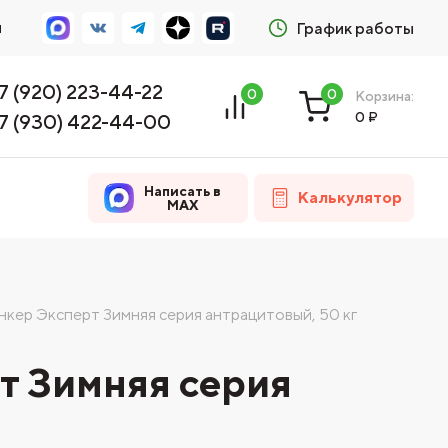
м
График работы
7 (920) 223-44-22
0
0
Корзина:
0
₽
7 (930) 422-44-00
Написать в
Калькулятор
MAX
нкер Эксперт Зимняя серия антрацитовый, 50 кг
т Зимняя серия