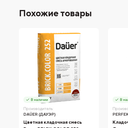
Похожие товары
В наличии
В на
Производитель:
Произво
DAÜER (ДАУЭР)
PERFE
Цветная кладочная смесь
Кладоч