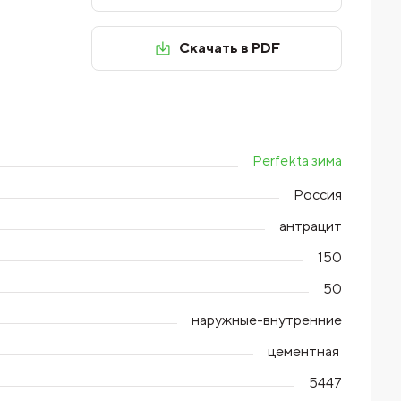
Скачать в PDF
Perfekta зима
Россия
антрацит
150
50
наружные-внутренние
цементная
5447