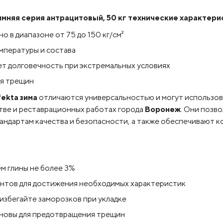
мняя серия антрацитовый, 50 кг технические характери
о в диапазоне от 75 до 150 кг/см²
емпературы и состава
т долговечность при экстремальных условиях
ия трещин
fekta зима
отличаются универсальностью и могут использова
стве и реставрационных работах города
Воронеж
. Они позв
ндартам качества и безопасности, а также обеспечивают к
м глины не более 3%
нтов для достижения необходимых характеристик
избегайте заморозков при укладке
сновы для предотвращения трещин