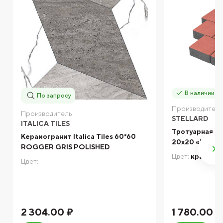
В наличии
По запросу
Производитель
Производитель:
STELLARD
ITALICA TILES
Тротуарная пл
Керамогранит Italica Tiles 60*60
20х20 «Красн
ROGGER GRIS POLISHED
Цвет:
красный
Цвет:
2 304.00 ₽
1 780.00 ₽