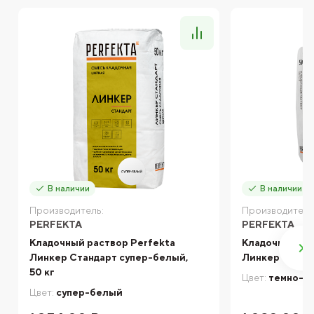
В наличии
В наличии
Производитель:
Производитель
PERFEKTA
PERFEKTA
Кладочный раствор Perfekta
Кладочный ра
Линкер Стандарт супер-белый,
Линкер Оптим
50 кг
Цвет:
темно-с
Цвет:
супер-белый