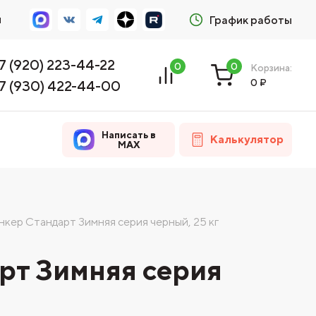
м
График работы
7 (920) 223-44-22
0
0
Корзина:
0
₽
7 (930) 422-44-00
Написать в
Калькулятор
MAX
нкер Стандарт Зимняя серия черный, 25 кг
рт Зимняя серия