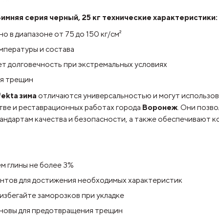
имняя серия черный, 25 кг технические характеристики:
о в диапазоне от 75 до 150 кг/см²
емпературы и состава
т долговечность при экстремальных условиях
ия трещин
fekta зима
отличаются универсальностью и могут использова
стве и реставрационных работах города
Воронеж
. Они позв
ндартам качества и безопасности, а также обеспечивают к
м глины не более 3%
нтов для достижения необходимых характеристик
избегайте заморозков при укладке
сновы для предотвращения трещин