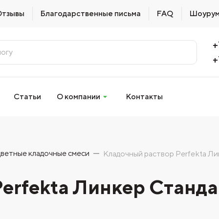
Отзывы
Благодарственные письма
FAQ
Шоуру
+
+
Статьи
О компании
Контакты
ветные кладочные смеси
Кладочный раствор Perfekta Ли
erfekta Линкер Станда