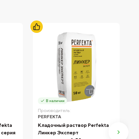
В наличии
Производитель:
П
PERFEKTA
P
fekta
Кладочный раствор Perfekta
К
 серия
Линкер Эксперт
Л