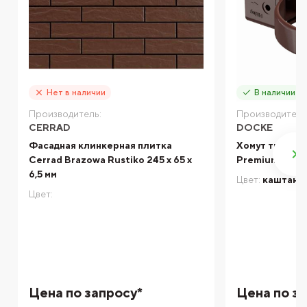
Нет в наличии
В наличии
Производитель:
Производитель
CERRAD
DOCKE
Фасадная клинкерная плитка
Хомут трубы 
Cerrad Brazowa Rustiko 245 x 65 x
Premium кашт
6,5 мм
Цвет:
каштан
Цвет:
Цена по запросу*
Цена по з