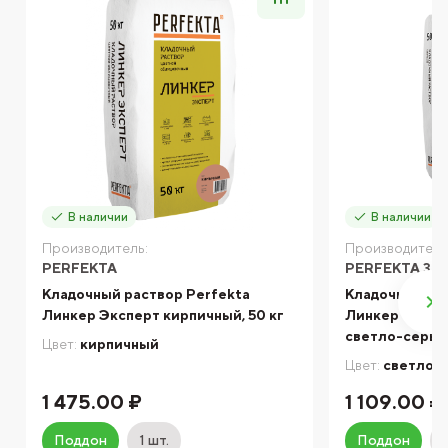
В наличии
В наличии
Производитель:
Производитель
PERFEKTA
PERFEKTA ЗИ
Кладочный раствор Perfekta
Кладочный ра
Линкер Эксперт кирпичный, 50 кг
Линкер Оптим
светло-серый,
Цвет:
кирпичный
Цвет:
светло-
1 475.00 ₽
1 109.00 ₽
Поддон
1 шт.
Поддон