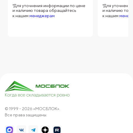
*Для уточнения информации по цене
*Для уточнени
и наличию товара обращайтесь
и наличию тов
к нашим
менеджерам
к нашим
менед
© 1999 - 2026 «МОСБЛОК».
Все права защищены.