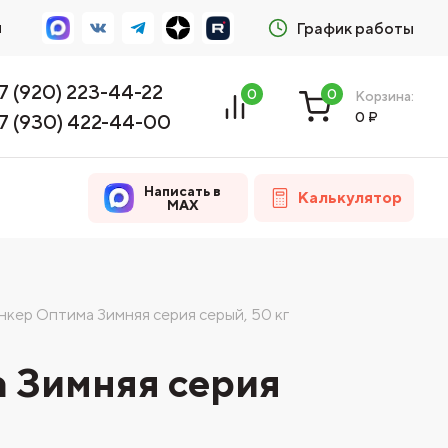
м
График работы
7 (920) 223-44-22
0
0
Корзина:
0
₽
7 (930) 422-44-00
Написать в
Калькулятор
MAX
нкер Оптима Зимняя серия серый, 50 кг
а Зимняя серия