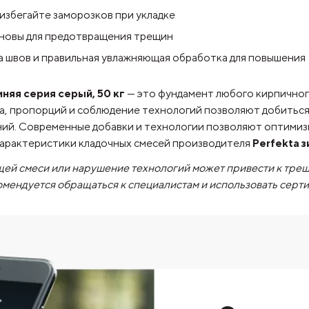
избегайте заморозков при укладке
сновы для предотвращения трещин
а швов и правильная увлажняющая обработка для повышения
няя серия серый, 50 кг
— это фундамент любого кирпичног
а, пропорций и соблюдение технологий позволяют добитьс
аний. Современные добавки и технологии позволяют оптими
характеристики кладочных смесей производителя
Perfekta з
ей смеси или нарушение технологий может привести к тре
омендуется обращаться к специалистам и использовать сер