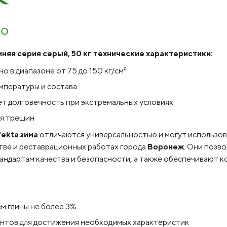
няя серия серый, 50 кг технические характеристики:
о в диапазоне от 75 до 150 кг/см²
емпературы и состава
т долговечность при экстремальных условиях
ия трещин
fekta зима
отличаются универсальностью и могут использова
стве и реставрационных работах города
Воронеж
. Они позв
ндартам качества и безопасности, а также обеспечивают к
м глины не более 3%
нтов для достижения необходимых характеристик