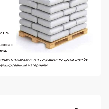
о или
я
зировать
има.
щинам, отслаиваниям и сокращению срока службы
тифицированные материалы.