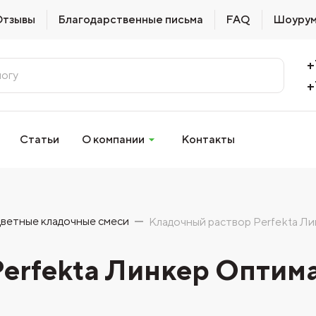
Отзывы
Благодарственные письма
FAQ
Шоуру
+
+
Статьи
О компании
Контакты
ветные кладочные смеси
Кладочный раствор Perfekta Ли
erfekta Линкер Оптим