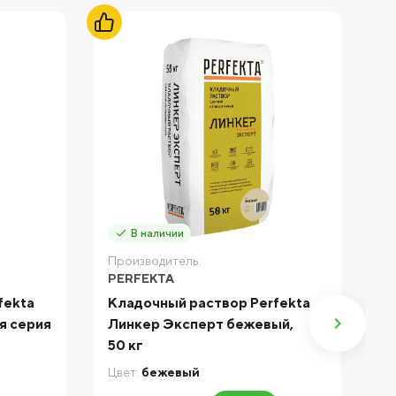
В наличии
Производитель:
П
PERFEKTA
P
fekta
Кладочный раствор Perfekta
К
я серия
Линкер Эксперт бежевый,
Л
50 кг
м
Цвет:
бежевый
Цв