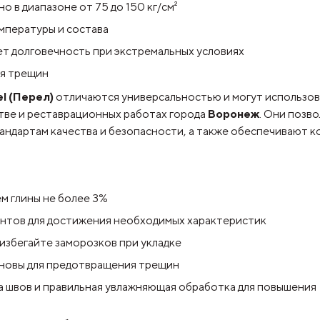
о в диапазоне от 75 до 150 кг/см²
емпературы и состава
т долговечность при экстремальных условиях
ия трещин
el (Перел)
отличаются универсальностью и могут использова
стве и реставрационных работах города
Воронеж
. Они позв
ндартам качества и безопасности, а также обеспечивают к
м глины не более 3%
нтов для достижения необходимых характеристик
избегайте заморозков при укладке
сновы для предотвращения трещин
а швов и правильная увлажняющая обработка для повышения