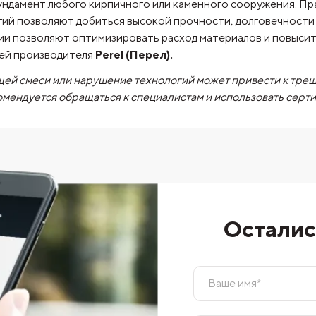
ундамент любого кирпичного или каменного сооружения. Пр
гий позволяют добиться высокой прочности, долговечности
гии позволяют оптимизировать расход материалов и повыси
сей производителя
Perel (Перел).
ей смеси или нарушение технологий может привести к тре
омендуется обращаться к специалистам и использовать сер
Осталис