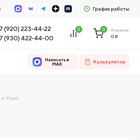
м
График работы
7 (920) 223-44-22
0
0
Корзина:
0
₽
7 (930) 422-44-00
Написать в
Калькулятор
MAX
кг Perel