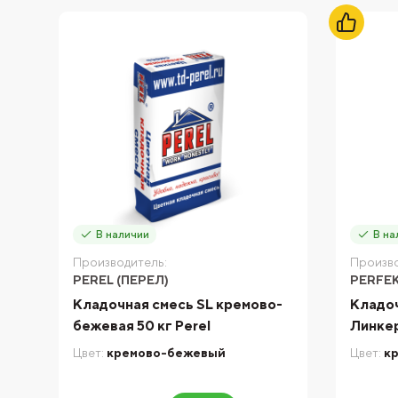
В наличии
В на
Производитель:
Произво
PEREL (ПЕРЕЛ)
PERFE
Кладочная смесь SL кремово-
Кладоч
бежевая 50 кг Perel
Линкер
Цвет:
кремово-бежевый
Цвет:
к