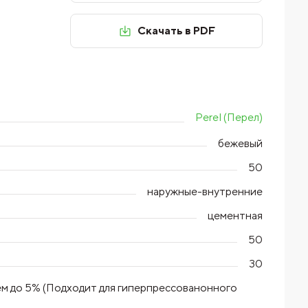
Скачать в PDF
Perel (Перел)
бежевый
50
наружные-внутренние
цементная
50
30
ем до 5% (Подходит для гиперпрессованонного