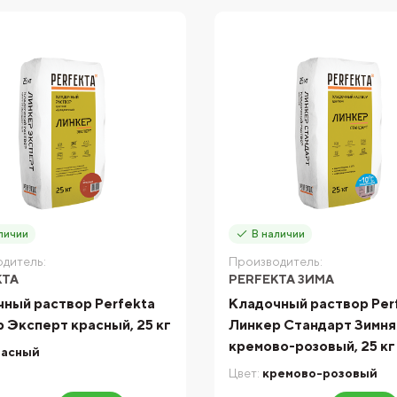
личии
В наличии
дитель:
Производитель:
KTA
PERFEKTA ЗИМА
ный раствор Perfekta
Кладочный раствор Per
 Эксперт красный, 25 кг
Линкер Стандарт Зимня
кремово-розовый, 25 кг
расный
Цвет:
кремово-розовый