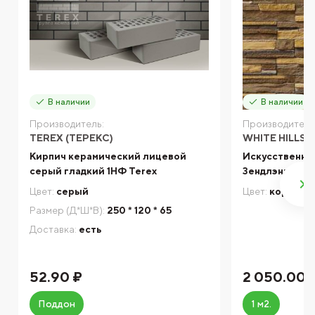
В наличии
В наличии
Производитель:
Производитель
TEREX (ТЕРЕКС)
WHITE HILLS
Кирпич керамический лицевой
Искусственный
серый гладкий 1НФ Terex
Зендлэнд 245
Цвет:
серый
Цвет:
коричне
Размер (Д*Ш*В):
250 * 120 * 65
Доставка:
есть
52.90 ₽
2 050.00 
Поддон
1 м2.