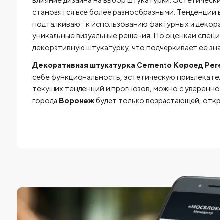
влияние дизайна на выбор штукатурки. Эстетичес
становятся все более разнообразными. Тенденции в
подталкивают к использованию фактурных и декор
уникальные визуальные решения. По оценкам спец
декоративную штукатурку, что подчеркивает её зн
Декоративная штукатурка Cemento Короед Pere
себе функциональность, эстетическую привлекате
текущих тенденций и прогнозов, можно с увереннос
города
Воронеж
будет только возрастающей, откр