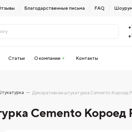
Отзывы
Благодарственные письма
FAQ
Шоуру
+
+
Статьи
О компании
Контакты
тукатурка
Декоративная штукатурка Cemento Короед P
урка Cemento Короед P