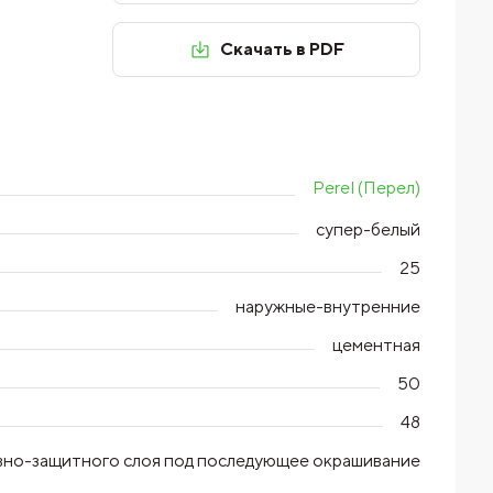
Скачать в PDF
Perel (Перел)
супер-белый
25
наружные-внутренние
цементная
50
48
ивно-защитного слоя под последующее окрашивание