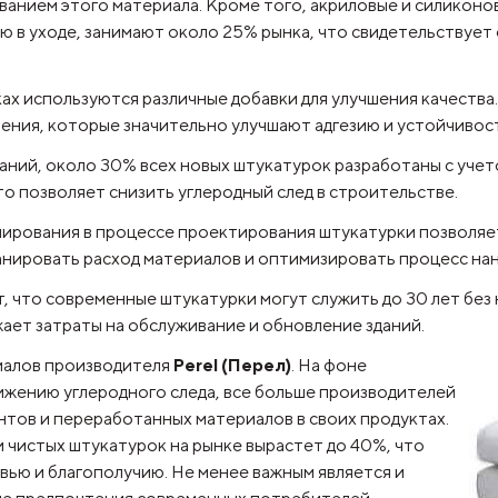
ванием этого материала. Кроме того, акриловые и силикон
ю в уходе, занимают около 25% рынка, что свидетельствует
ах используются различные добавки для улучшения качества
ния, которые значительно улучшают адгезию и устойчивость
ваний, около 30% всех новых штукатурок разработаны с учет
о позволяет снизить углеродный след в строительстве.
ирования в процессе проектирования штукатурки позволяет
анировать расход материалов и оптимизировать процесс нан
т, что современные штукатурки могут служить до 30 лет бе
ает затраты на обслуживание и обновление зданий.
иалов производителя
Perel (Перел)
. На фоне
ижению углеродного следа, все больше производителей
тов и переработанных материалов в своих продуктах.
и чистых штукатурок на рынке вырастет до 40%, что
ью и благополучию. Не менее важным является и