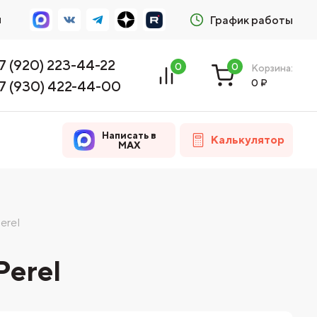
м
График работы
7 (920) 223-44-22
0
0
Корзина:
0
₽
7 (930) 422-44-00
Написать в
Калькулятор
MAX
erel
erel