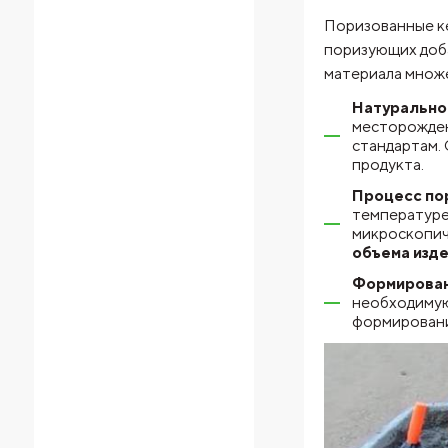
Поризованные ке
поризующих доба
материала множе
Натуральное
месторожден
стандартам. 
продукта.
Процесс по
температур
микроскопич
объема изд
Формирован
необходимую
формировани