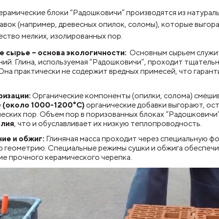
рамические блоки “Радошковичи” производятся из натураль
вок (например, древесных опилок, соломы), которые выгора
ство мелких, изолированных пор.
 сырье – основа экологичности:
Основным сырьем служит
ий. Глина, используемая “Радошковичи”, проходит тщатель
Она практически не содержит вредных примесей, что гаран
ризации:
Органические компоненты (опилки, солома) смешив
е
(около 1000-1200°C)
органические добавки выгорают, ос
еских пор. Объем пор в поризованных блоках “Радошковичи
елия
, что и обуславливает их низкую теплопроводность.
ие и обжиг:
Глиняная масса проходит через специальную фо
 геометрию. Специальные режимы сушки и обжига обеспечи
е прочного керамического черепка.