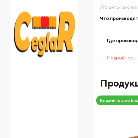
Мосблок являет
Что производят
Где производ
Подробнее
Продук
Керамические бло