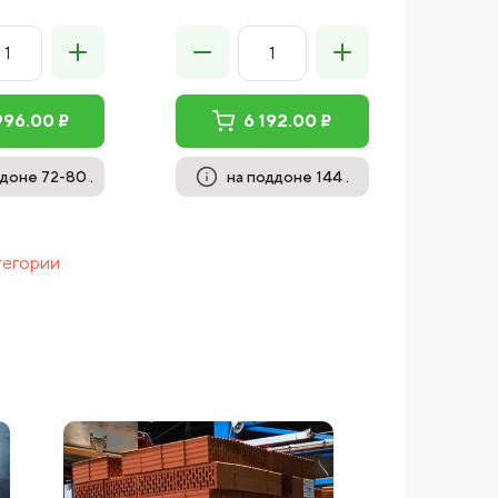
996.00 ₽
6 192.00 ₽
доне 72-80 .
на поддоне 144 .
тегории