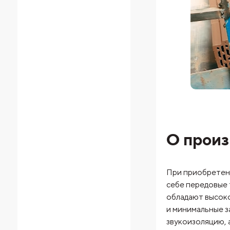
О произ
При приобретен
себе передовые 
обладают высоко
и минимальные з
звукоизоляцию, 