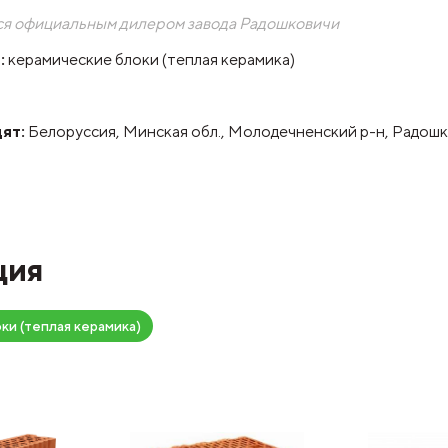
ся официальным дилером завода Радошковичи
:
керамические блоки (теплая керамика)
ят:
Белоруссия, Минская обл., Молодечненский р-н, Радошк
ция
ки (теплая керамика)