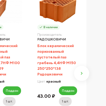
и
В наличии
В н
ель:
Производитель:
Произв
ВИЧИ
РАДОШКОВИЧИ
РАДО
амический
Блок керамический
Блок 
нный
поризованный
пориз
й паз
пустотелый паз
пусто
5,7НФ М100
гребень 4,4НФ М150
гребе
19
250*250*138
250*2
ичи
Радошковичи
Радош
ный
Цвет:
красный
Цвет:
к
Поддон
Поддон
43.00 ₽
68.0
1 шт.
1 шт.