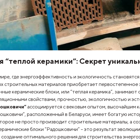
я “теплой керамики”: Секрет уникаль
ире, где энергоэффективность и экологичность становятся
ых строительных материалов приобретает первостепенное 
нные керамические блоки, или “теплая керамика”, занимают 
яционными свойствами, прочностью, экологичностью и эсте
дошковичи”
ассоциируется с вековым опытом, высочайшим к
дошковичи”, расположенный в Беларуси, имеет богатую ис
торое не просто производит строительные материалы, а со
рамические блоки “Радошковичи” – это результат эволюции
 создание оптимального решения для строительства энерг