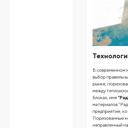
Технологи
В современном м
выбор правильн
рынке, поризова
между теплоизол
блоках, имя
“Ра
материалов “Ра
предприятие, ко
Поризованные ке
направленный на