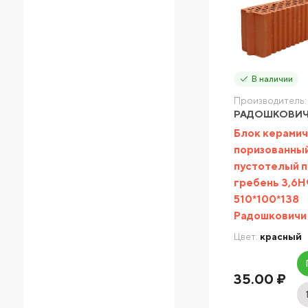
В наличии
Производитель:
РАДОШКОВИ
Блок керами
поризованны
пустотелый п
гребень 3,6
510*100*138
Радошковичи
Цвет:
красный
35.00 ₽