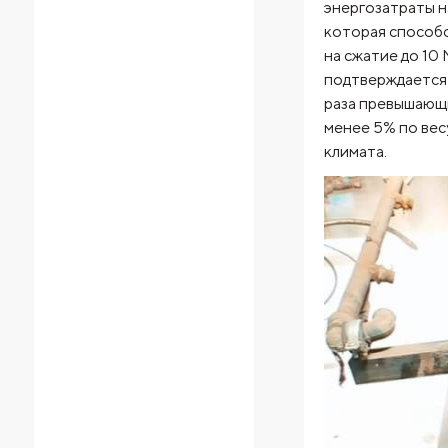
энергозатраты н
которая способс
на сжатие до 10
подтверждается 
раза превышающи
менее 5% по вес
климата.