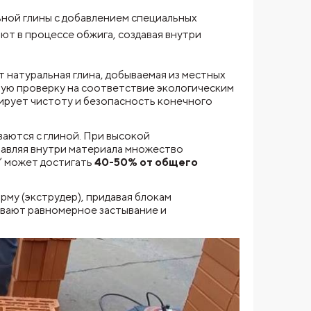
ной глины с добавлением специальных
ют в процессе обжига, создавая внутри
 натуральная глина, добываемая из местных
ную проверку на соответствие экологическим
тирует чистоту и безопасность конечного
аются с глиной. При высокой
тавляя внутри материала множество
” может достигать
40-50% от общего
рму (экструдер), придавая блокам
вают равномерное застывание и