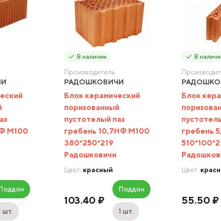
В наличии
В наличи
Производитель:
Производит
ЧИ
РАДОШКОВИЧИ
РАДОШКО
ческий
Блок керамический
Блок кер
й
поризованный
поризова
аз
пустотелый паз
пустотелы
НФ М100
гребень 10,7НФ М100
гребень 
380*250*219
510*100*2
Радошковичи
Радошков
Цвет:
красный
Цвет:
крас
Поддон
Поддон
103.40 ₽
55.50 ₽
1 шт.
1 шт.