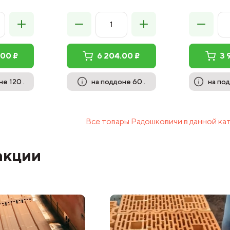
.00 ₽
6 204.00 ₽
3 
е 120 .
на поддоне 60 .
на под
Все товары Радошковичи в данной ка
акции