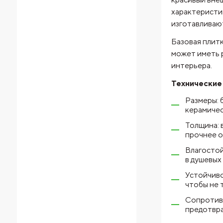
характеристик
изготавливаю
Базовая плитк
может иметь 
интерьера.
Технические 
Размеры: 
керамичес
Толщина: 
прочнее о
Влагостой
в душевых 
Устойчиво
чтобы не 
Сопротивл
предотвра