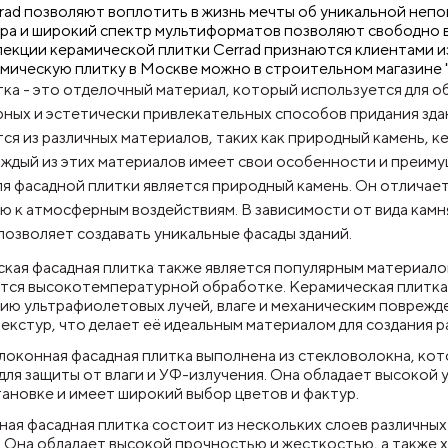
rad позволяют воплотить в жизнь мечты об уникальной неп
тра и широкий спектр мультиформатов позволяют свободно 
екции керамической плитки Cerrad признаются клиентами из
мическую плитку в Москве можно в строительном магази
ка - это отделочный материал, который используется для об
ных и эстетически привлекательных способов придания зда
ся из различных материалов, таких как природный камень, 
аждый из этих материалов имеет свои особенности и преиму
ля фасадной плитки является природный камень. Он отличае
 к атмосферным воздействиям. В зависимости от вида камн
позволяет создавать уникальные фасады зданий.
кая фасадная плитка также является популярным материалом
тся высокотемпературной обработке. Керамическая плитка
ию ультрафиолетовых лучей, влаге и механическим поврежд
текстур, что делает её идеальным материалом для создания 
оконная фасадная плитка выполнена из стекловолокна, ко
для защиты от влаги и УФ-излучения. Она обладает высокой
становке и имеет широкий выбор цветов и фактур.
ая фасадная плитка состоит из нескольких слоев различных 
 Она обладает высокой прочностью и жесткостью, а также 