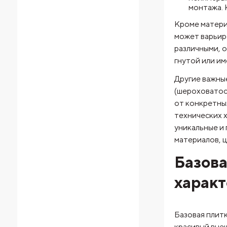
монтажа. 
Кроме матери
может варьиро
различными, о
гнутой или и
Другие важны
(шероховатост
от конкретны
технических х
уникальные и 
материалов, ц
Базова
харак
Базовая плит
красивый внеш