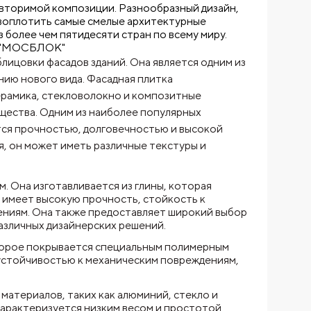
овторимой композиции. Разнообразный дизайн,
воплотить самые смелые архитектурные
 более чем пятидесяти стран по всему миру.
не "МОСБЛОК"
лицовки фасадов зданий. Она является одним из
нию нового вида. Фасадная плитка
керамика, стекловолокно и композитные
щества. Одним из наиболее популярных
тся прочностью, долговечностью и высокой
я, он может иметь различные текстуры и
. Она изготавливается из глины, которая
 имеет высокую прочность, стойкость к
ениям. Она также предоставляет широкий выбор
различных дизайнерских решений.
торое покрывается специальным полимерным
 устойчивостью к механическим повреждениям,
материалов, таких как алюминий, стекло и
характеризуется низким весом и простотой