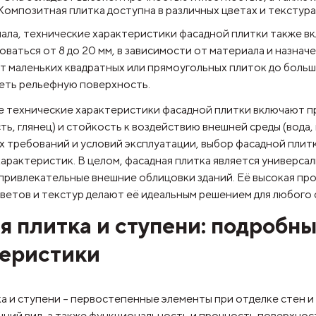
Композитная плитка доступна в различных цветах и текстура
ала, технические характеристики фасадной плитки также вк
ваться от 8 до 20 мм, в зависимости от материала и назнач
т маленьких квадратных или прямоугольных плиток до боль
меть рельефную поверхность.
е технические характеристики фасадной плитки включают п
ь, глянец) и стойкость к воздействию внешней среды (вода,
х требований и условий эксплуатации, выбор фасадной плит
арактеристик. В целом, фасадная плитка является универса
привлекательные внешние облицовки зданий. Её высокая про
ветов и текстур делают её идеальным решением для любого 
я плитка и ступени: подробны
теристики
ка и ступени – первостепенные элементы при отделке стен 
ний вид, а также функциональность и прочность поверхнос