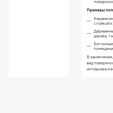
поверхнос
Примеры поп
Керамичес
стойкой к
Деревянны
дерева, та
Бетонные 
помещени
В заключение,
вид поверхно
интерьера и в