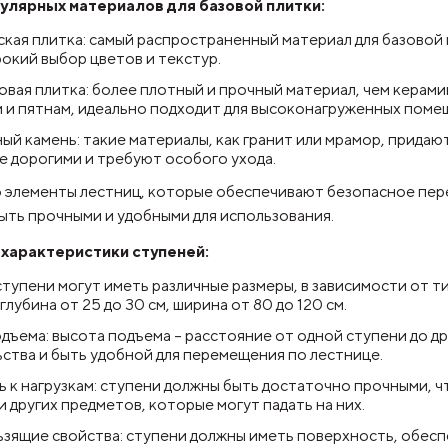
улярных материалов для базовой плитки:
кая плитка: самый распространенный материал для базовой 
окий выбор цветов и текстур.
вая плитка: более плотный и прочный материал, чем керами
 и пятнам, идеально подходит для высоконагруженных поме
ый камень: такие материалы, как гранит или мрамор, прида
е дорогими и требуют особого ухода.
о элементы лестниц, которые обеспечивают безопасное пе
ыть прочными и удобными для использования.
характеристики ступеней:
ступени могут иметь различные размеры, в зависимости от 
глубина от 25 до 30 см, ширина от 80 до 120 см.
дъема: высота подъема – расстояние от одной ступени до д
ства и быть удобной для перемещения по лестнице.
 к нагрузкам: ступени должны быть достаточно прочными, чт
и других предметов, которые могут падать на них.
зящие свойства: ступени должны иметь поверхность, обес