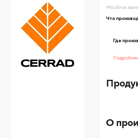
Мосблок явля
Что производ
Где произ
Подробне
Проду
О прои