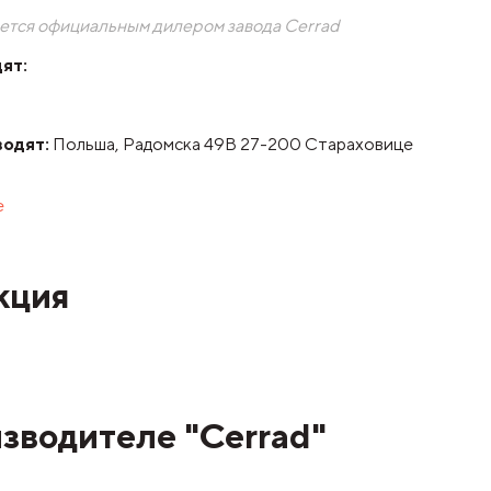
ется официальным дилером завода Cerrad
ят:
водят:
Польша, Радомска 49B 27-200 Стараховице
е
кция
зводителе "Cerrad"