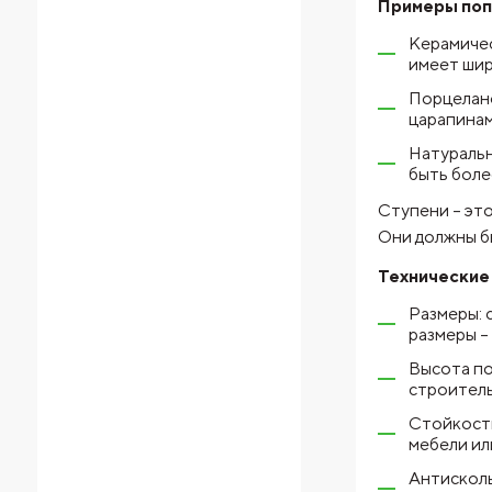
Примеры поп
Керамичес
имеет шир
Порцелано
царапинам
Натуральн
быть боле
Ступени – эт
Они должны б
Технические 
Размеры: 
размеры – 
Высота по
строитель
Стойкость
мебели ил
Антисколь