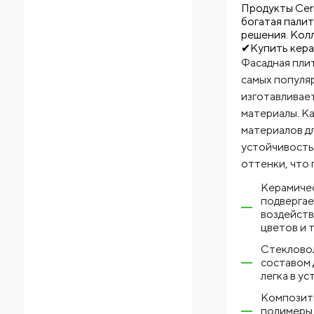
Продукты Cer
богатая пали
решения. Колл
✔Купить кера
Фасадная плит
самых популяр
изготавливает
материалы. К
материалов д
устойчивостью
оттенки, что 
Керамичес
подвергае
воздейств
цветов и 
Стекловол
составом 
легка в у
Композитн
полимеры.