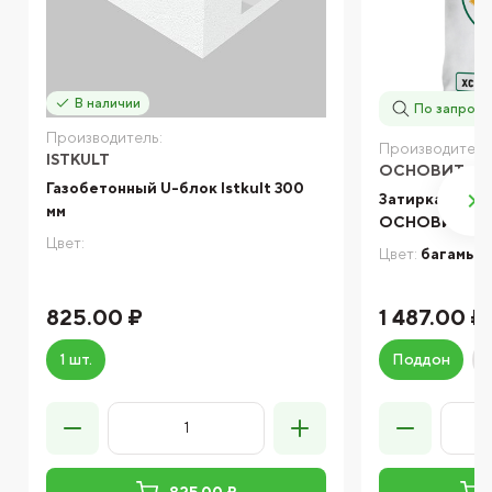
В наличии
По запросу
Производитель:
Производитель
ISTKULT
ОСНОВИТ
Газобетонный U-блок Istkult 300
Затирка элас
мм
ОСНОВИТ ПЛИ
Цвет:
Цвет:
багамы
825.00 ₽
1 487.00 ₽
1 шт.
Поддон
825.00 ₽