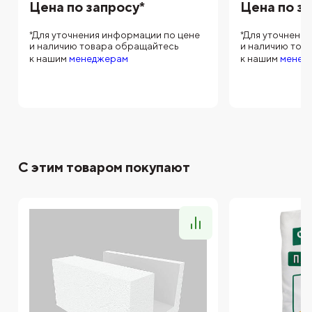
Цена по запросу*
Цена по з
*Для уточнения информации по цене
*Для уточнени
и наличию товара обращайтесь
и наличию тов
к нашим
менеджерам
к нашим
менед
С этим товаром покупают