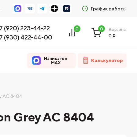
м
График работы
7 (920) 223-44-22
0
0
Корзина:
0
₽
7 (930) 422-44-00
Написать в
Калькулятор
MAX
y AC 8404
on Grey AC 8404