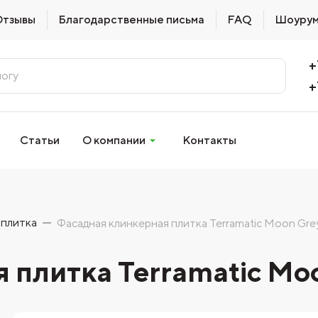
Отзывы
Благодарственные письма
FAQ
Шоуру
+
+
Статьи
О компании
Контакты
 плитка
Фасадная клинкерная плитка Terramatic Moon Gre
 плитка Terramatic Mo