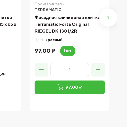
Производитель:
П
TERRAMATIC
C
литка
Фасадная клинкерная плитка
Ф
45 x 65 x
Terramatic Forta Original
C
RIEGEL DK 1301/2R
8
Цвет:
красный
Цв
97.00 ₽
1 шт.
Ц
ции
*
а
п
о
97.00 ₽
м