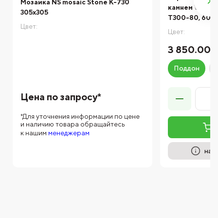
Мозаика NS mosaic Stone К-730
камнем White 
305x305
T300-80, 60 м
Цвет:
Цвет:
3 850.00 
Поддон
Цена по запросу*
*Для уточнения информации по цене
и наличию товара обращайтесь
к нашим
менеджерам
на п