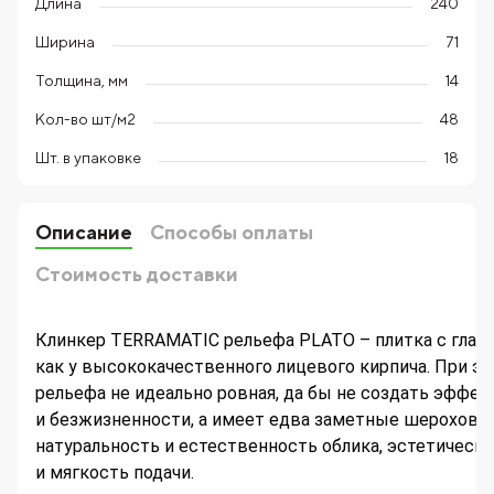
Длина
240
Ширина
71
Толщина, мм
14
Кол-во шт/м2
48
Шт. в упаковке
18
Описание
Способы оплаты
Стоимость доставки
Клинкер TERRAMATIC рельефа PLATO – плитка с глад
как у высококачественного лицевого кирпича. При эт
рельефа не идеально ровная, да бы не создать эффек
и безжизненности, а имеет едва заметные шерохова
натуральность и естественность облика, эстетическ
и мягкость подачи.