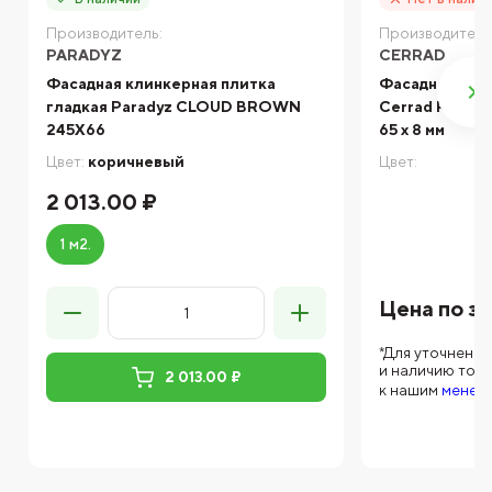
Производитель:
Производитель
PARADYZ
CERRAD
Фасадная клинкерная плитка
Фасадная кли
гладкая Paradyz CLOUD BROWN
Cerrad Retro B
245X66
65 x 8 мм
Цвет:
коричневый
Цвет:
2 013.00 ₽
1 м2.
Цена по з
*Для уточнени
и наличию тов
2 013.00 ₽
к нашим
менед