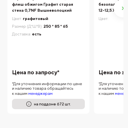
флеш обжигом Графит старая
безопалубочны
стена 0,7NF Вышневолоцкий
12-12,5 ЖБИ-2
Цвет:
графитовый
Цвет:
Размер (Д*Ш*В):
250 * 85 * 65
Доставка:
есть
Цена по запросу*
Цена по з
*Для уточнения информации по цене
*Для уточнени
и наличию товара обращайтесь
и наличию тов
к нашим
менеджерам
к нашим
менед
на поддоне 672 шт.