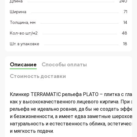
Длина
240
Ширина
71
Толщина, мм
14
Кол-во шт/м2
48
Шт. в упаковке
18
Описание
Способы оплаты
Стоимость доставки
Клинкер TERRAMATIC рельефа PLATO – плитка с глад
как у высококачественного лицевого кирпича. При эт
рельефа не идеально ровная, да бы не создать эффек
и безжизненности, а имеет едва заметные шерохова
натуральность и естественность облика, эстетическ
и мягкость подачи.