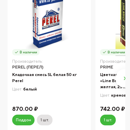
В наличии
В наличии
Производитель:
Производитель
PEREL (ПЕРЕЛ)
PRIME
Кладочная смесь SL белая 50 кг
Цветная кладо
Perel
«Line Brick» -
желтая, 25 кг
Цвет:
белый
Цвет:
кремово
870.00 ₽
742.00 ₽
Поддон
1 шт.
1 шт.