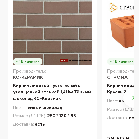
В наличии
В наличии
Производитель:
Производитель
КС-КЕРАМИК
СТРОМА
Кирпич лицевой пустотелый с
Кирпич керам
утолщенной стенкой 1,4НФ Тёмный
Красный Глад
шоколад КС-Керамик
Цвет:
красный
Цвет:
темный шоколад
Размер (Д*Ш*В)
Размер (Д*Ш*В):
250 * 120 * 88
Доставка:
есть
Доставка:
есть
28.80 ₽