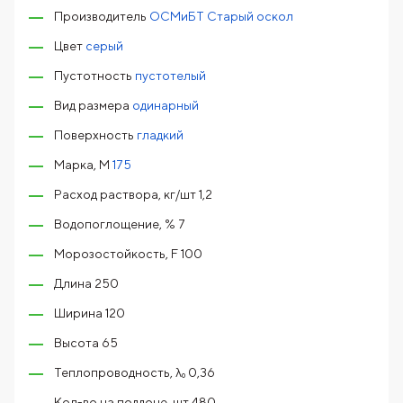
Производитель
ОСМиБТ Старый оскол
Цвет
серый
Пустотность
пустотелый
Вид размера
одинарный
Поверхность
гладкий
Марка, М
175
Расход раствора, кг/шт 1,2
Водопоглощение, % 7
Морозостойкость, F 100
Длина 250
Ширина 120
Высота 65
Теплопроводность, λ₀ 0,36
Кол-во на поддоне, шт 480