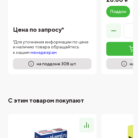
Поддон
Цена по запросу*
*Для уточнения информации по цене
и наличию товара обращайтесь
к нашим
менеджерам
на поддоне 308 шт.
на 
С этим товаром покупают