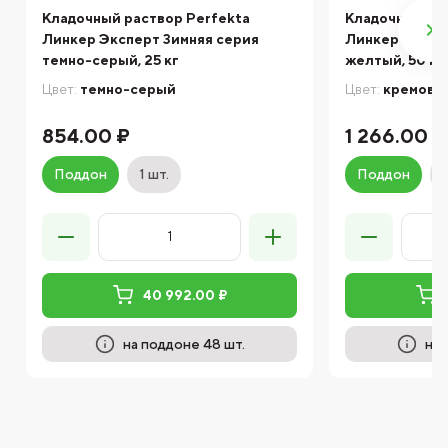
Кладочный раствор Perfekta
Кладочный ра
Линкер Эксперт Зимняя серия
Линкер Станд
темно-серый, 25 кг
желтый, 50 кг
Цвет:
темно-серый
Цвет:
кремово
854.00 ₽
1 266.00 ₽
Поддон
1 шт.
Поддон
40 992.00 ₽
на поддоне 48 шт.
на 