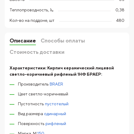
Теплопроводность, λ₀
0,38
Кол-во на поддоне, шт
480
Описание
Способы оплаты
Стоимость доставки
Характеристики:
Кирпич керамический лицевой
светло-коричневый рифленый 1НФ БРАЕР:
Производитель
BRAER
Цвет светло-коричневый
Пустотность
пустотелый
Вид размера
одинарный
Поверхность
рифленый
Марка, М
150