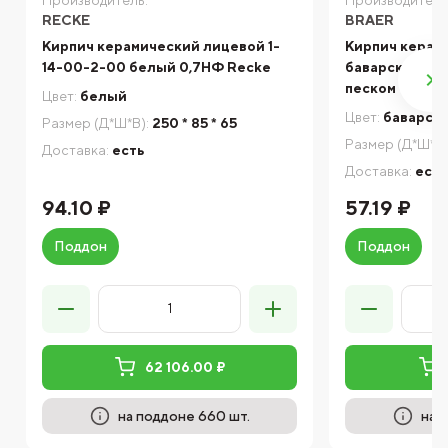
RECKE
BRAER
Кирпич керамический лицевой 1-
Кирпич керам
14-00-2-00 белый 0,7НФ Recke
баварская кла
песком 1НФ Б
Цвет:
белый
Цвет:
баварска
Размер (Д*Ш*В):
250 * 85 * 65
Размер (Д*Ш*В)
Доставка:
есть
Доставка:
есть
94.10 ₽
57.19 ₽
Поддон
Поддон
62 106.00 ₽
на поддоне 660 шт.
на 