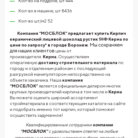
Кол-во на поддоне, шт 444
Кол-во в машине, шт 8436
Кол-во шт/м2 52
Компания “МОСБЛОК” предлагает купить Кирпич
керамический лицевой шоколад рустик 1НФ Керма по
. Мы сохраняем
цене по запросу* в городе Воронеж
для наших клиентов
цены от
производителя:
Керма.
Осуществляем
оперативную
доставку строительного материала
по
городу и отдаленным районам с последующей
разгрузкой манипулятором непосредственно на
объекте заказчика. Наша
компания
“МОСБЛОК”
является официальным дилером многих
крупных производителей кирпича в том числе и
Керма
.
Вы можете оценить широкий ассортимент
стройматериала в соответствующем каталоге на сайте
и подобрать именно тот кирпич, который поможет
осуществить задуманное!
Квалифицированные сотрудники
компании
“МОСБЛОК”
с удовольствием ответят на любые
строительные вопросы и помогут выбрать правильный