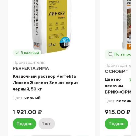
В наличии
По запросу
Производитель:
Производитель
PERFEKTA ЗИМА
ОСНОВИТ
Кладочный раствор Perfekta
Цветной клад
Линкер Эксперт Зимняя серия
песочный 07
черный, 50 кг
БРИКФОРМ МС
Цвет:
черный
Цвет:
песочны
1 921.00 ₽
915.00 ₽
Поддон
1 шт.
Поддон