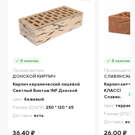
В наличии
В наличии
Производитель:
Производитель
ДОНСКОЙ КИРПИЧ
СЛАВЯНСКИЙ
Кирпич керамический лицевой
Кирпич керам
Светлый Винтаж 1NF Донской
КЛАССИК-АНТ
Славянский
Цвет:
бежевый
Цвет:
террако
Размер (Д*Ш*В):
250 * 120 * 65
Размер (Д*Ш*В)
Доставка:
есть
Доставка:
есть
36.40 ₽
26.00 ₽