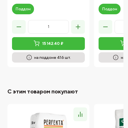
Поддон
Поддон
15 142.40 ₽
на поддоне 416 шт.
на 
С этим товаром покупают