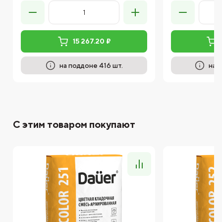
15 267.20 ₽
на поддоне 416 шт.
на 
С этим товаром покупают