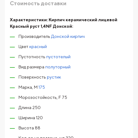
Стоимость доставки
Характеристики:
Кирпич керамический лицевой
Красный руст 1,4NF Донской:
Производитель
Донской кирпич
Цвет
красный
Пустотность
пустотелый
Вид размера
полуторный
Поверхность
рустик
Марка, М
175
Морозостойкость, F 75
Длина 250
Ширина 120
Высота 88