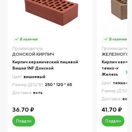
В наличии
В наличии
Производитель:
Производитель
ДОНСКОЙ КИРПИЧ
ЖЕЛЕЗНОГОР
Кирпич керамический лицевой
Кирпич керам
Вишня 1NF Донской
темно-коричн
Железногорс
Цвет:
вишневый
Цвет:
темно-к
Размер (Д*Ш*В):
250 * 120 * 65
Размер (Д*Ш*В)
Доставка:
есть
Доставка:
есть
36.70 ₽
41.70 ₽
Поддон
Поддон