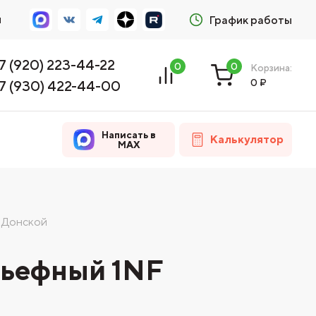
м
График работы
7 (920) 223-44-22
0
0
Корзина:
0
₽
7 (930) 422-44-00
Написать в
Калькулятор
MAX
 Донской
льефный 1NF