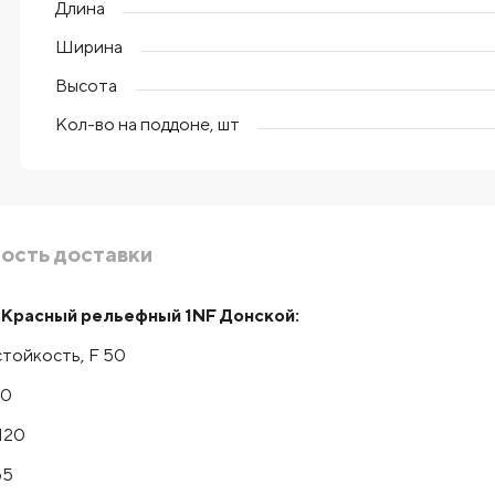
Длина
Ширина
Высота
Кол-во на поддоне, шт
ость доставки
 Красный рельефный 1NF Донской:
тойкость, F 50
50
120
65