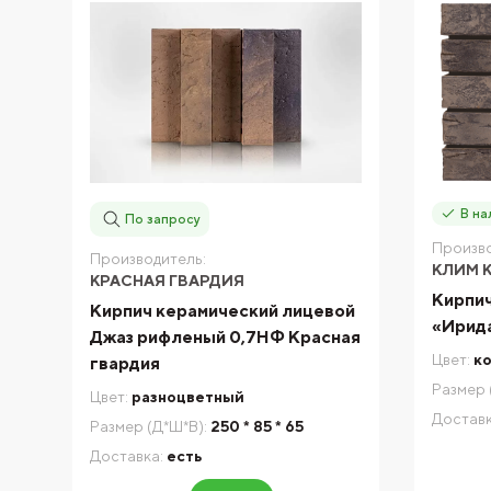
В на
По запросу
Произво
Производитель:
КЛИМ 
КРАСНАЯ ГВАРДИЯ
Кирпич
Кирпич керамический лицевой
«Ирид
Джаз рифленый 0,7НФ Красная
Цвет:
к
гвардия
Размер 
Цвет:
разноцветный
Доставк
Размер (Д*Ш*В):
250 * 85 * 65
Доставка:
есть