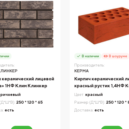
личии
В наличии
В шоуруме
дитель:
Производитель:
КЛИНКЕР
КЕРМА
 керамический лицевой
Кирпич керамический л
а» 1НФ Клим Клинкер
красный рустик 1,4НФ 
оричневый
Цвет:
красный
(Д*Ш*В):
250 * 120 * 65
Размер (Д*Ш*В):
250 * 120 * 
а:
есть
Доставка:
есть