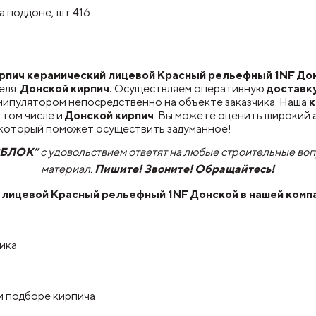
а поддоне, шт 416
пич керамический лицевой Красный рельефный 1NF Донс
еля:
Донской кирпич.
Осуществляем оперативную
доставк
нипулятором непосредственно на объекте заказчика. Наша
к
 том числе и
Донской кирпич
. Вы можете оценить широкий
, который поможет осуществить задуманное!
СБЛОК”
с удовольствием ответят на любые строительные во
материал.
Пишите! Звоните! Обращайтесь!
 лицевой Красный рельефный 1NF Донской
в нашей комп
чика
и подборе кирпича