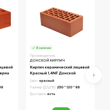
В наличии
Производитель:
П
ДОНСКОЙ КИРПИЧ
B
ицевой
Кирпич керамический лицевой
К
Керма
Красный 1,4NF Донской
к
Цвет:
красный
Цв
88
Размер (Д*Ш*В):
250 * 120 * 88
Ра
Доставка:
есть
Д