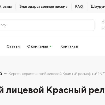
Отзывы
Благодарственные письма
FAQ
Шоуру
+
+
Статьи
О компании
Контакты
й
Кирпич керамический лицевой Красный рельефный 1NF
й лицевой Красный ре