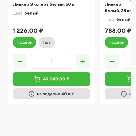
Линкер Эксперт белый, 50 кг
Линкер Станд
белый, 25 кг
Цвет:
белый
Цвет:
белый
1 226.00 ₽
788.00 ₽
Поддон
1 шт.
Поддон
49 040.00 ₽
на поддоне 40 шт.
на 