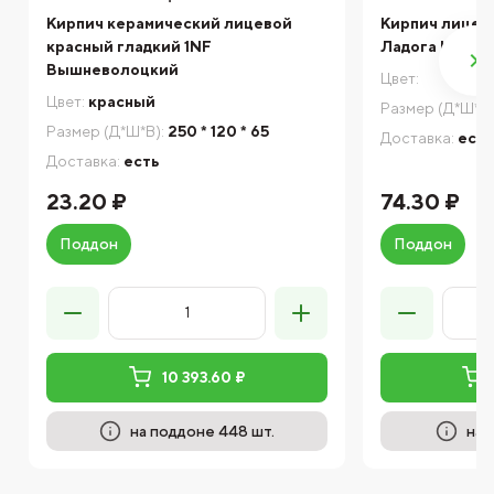
Кирпич керамический лицевой
Кирпич лицев
красный гладкий 1NF
Ладога Шторм 
Вышневолоцкий
Цвет:
Цвет:
красный
Размер (Д*Ш*В)
Размер (Д*Ш*В):
250 * 120 * 65
Доставка:
есть
Доставка:
есть
23.20 ₽
74.30 ₽
Поддон
Поддон
10 393.60 ₽
на поддоне 448 шт.
на 